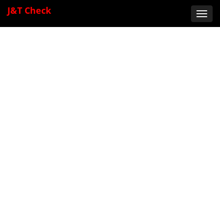
J&T Check
Toggl
navig