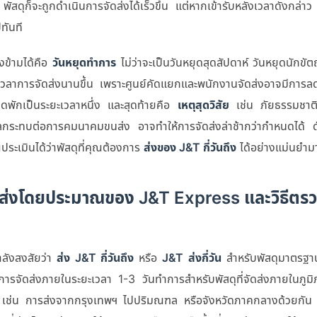
สดุก็จะถูกดำเนินการจัดส่งได้เร็วขึ้น แต่หากเข้ารับหลังเวลาดังกล่าว 
ทันที
องข้ามได้คือ
วันหยุดทำการ
ไม่ว่าจะเป็นวันหยุดสุดสัปดาห์ วันหยุดนักข
ะเวลาการจัดส่งนานขึ้น เพราะศูนย์คัดแยกและพนักงานจัดส่งอาจมีการ
ที่จุดพักเป็นระยะเวลาหนึ่ง และสุดท้ายคือ
เหตุสุดวิสัย
เช่น ภัยธรรมชาติ
ลกระทบต่อการคมนาคมขนส่ง อาจทำให้การจัดส่งล่าช้ากว่ากำหนดได้ ด
ุณประเมินได้ว่าพัสดุที่คุณต้องการ
ส่งของ J&T กี่วันถึง
ได้อย่างแม่นยำมาก
ดส่งโดยประมาณของ J&T Express และวิธีต
ำลังสงสัยว่า
ส่ง J&T กี่วันถึง
หรือ
J&T ส่งกี่วัน
สำหรับพัสดุมาตรฐ
ารจัดส่งภายในระยะเวลา 1-3 วันทำการสำหรับพัสดุที่จัดส่งภายในภูมิภ
น เช่น การส่งจากกรุงเทพฯ ไปปริมณฑล หรือจังหวัดภาคกลางด้วยกัน แต