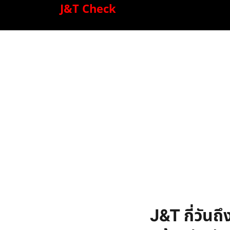
J&T Check
J&T กี่วันถ