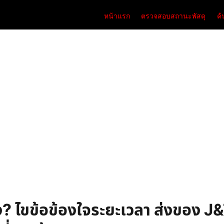
หน้าแรก
ตรวจสอบสถานะพัสดุ
ค
ึง? ไขข้อข้องใจระยะเวลา ส่งของ J&T