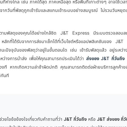
้นที่ห่างไกล เช่น ภาคใต้สุด ภาคเหนือสุด หรือพื้นที่เกาะต่างๆ อาจใช้
บจากวันที่พัสดุถูกเข้ารับและสแกนเข้าระบบอย่างสมบูรณ์ ไม่รวมวันหยุด
ดตามพัสดุของคุณได้อย่างใกล้ชิด J&T Express มีระบบตรวจสอบสถา
ลักที่ได้รับจากการส่งมาเช็กได้ที่เว็บไซต์หรือแอปพลิเคชันของ 
ะปัจจุบันของพัสดุว่าอยู่ในขั้นตอนใด เช่น เข้ารับพัสดุแล้ว อยู่ระหว่
ะหว่างการนำส่ง เพื่อให้คุณสามารถประเมินได้ว่า
ส่งของ J&T กี่วันถึง
ม
ันท่วงที หากเกิดความล่าช้าผิดปกติ คุณสามารถติดต่อฝ่ายบริการลูกค้
ทันที
ช่วยไขข้อข้องใจเกี่ยวกับคำถามที่ว่า
J&T กี่วันถึง
หรือ
J&T ส่งของ กี่วั